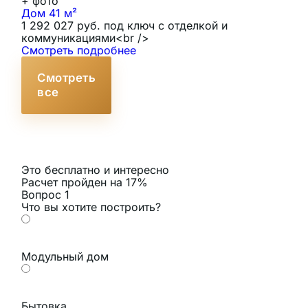
+
фото
Дом 41 м²
Т
1 292 027 руб. под ключ с отделкой и
И
коммуникациями<br />
С
Смотреть подробнее
Смотреть
все
Это бесплатно и интересно
Расчет пройден на
17
%
Вопрос 1
Что вы хотите построить?
Модульный дом
Бытовка