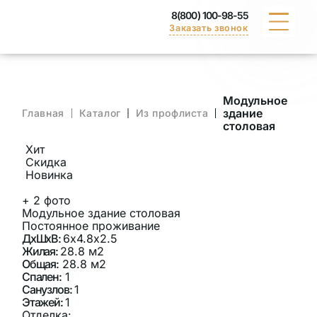
8(800) 100-98-55
Заказать звонок
КАТАЛОГ
Модульное
здание
Главная
Каталог
Из профлиста
ПОРТФОЛИО
столовая
Хит
ДОСТАВКА
Скидка
Новинка
ВАКАНСИИ
+
2
фото
Модульное здание столовая
Постоянное проживание
СЕРТИФИКАТЫ
ДхШхВ:
6х4.8х2.5
Жилая:
28.8 м2
КОНТАКТЫ
Общая:
28.8 м2
Спален:
1
Санузлов:
1
Этажей:
1
Отделка: